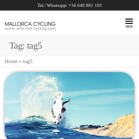
Tel./ Whatsapp: +34 640 881 101
BIKE
why-not-
MENU
cycling.com
RENTAL
Tag:
tag5
MALLORCA
Home
»
tag5