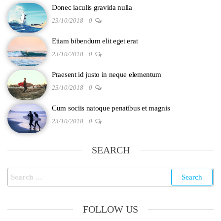
Donec iaculis gravida nulla
23/10/2018
0
Etiam bibendum elit eget erat
23/10/2018
0
Praesent id justo in neque elementum
23/10/2018
0
Cum sociis natoque penatibus et magnis
23/10/2018
0
SEARCH
FOLLOW US