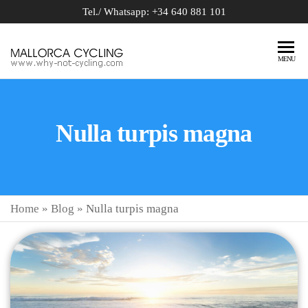
Tel./ Whatsapp: +34 640 881 101
BIKE
why-not-
MENU
cycling.com
RENTAL
MALLORCA
Nulla turpis magna
Home
»
Blog
»
Nulla turpis magna