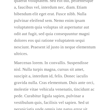
quaerat voluptatem. Sed elit dui, pellentesque
a, faucibus vel, interdum nec, diam. Etiam
bibendum elit eget erat. Fusce nibh. Nulla
pulvinar eleifend sem. Nemo enim ipsam
voluptatem quia voluptas sit aspernatur aut
odit aut fugit, sed quia consequuntur magni
dolores eos qui ratione voluptatem sequi
nesciunt. Praesent id justo in neque elementum
ultrices.
Maecenas lorem. In convallis. Suspendisse
nisl. Nulla turpis magna, cursus sit amet,
suscipit a, interdum id, felis. Donec iaculis
gravida nulla. Cras elementum. Duis ante orci,
molestie vitae vehicula venenatis, tincidunt ac
pede. Curabitur ligula sapien, pulvinar a
vestibulum quis, facilisis vel sapien. Sed ut
perspiciatis unde omnis iste natus error sit